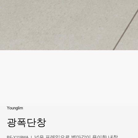
Younglim
광폭단창
넓은 프레임으로 벽마감이 용이한 내창
BF-Y119WA
|