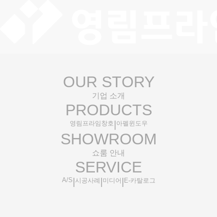
OUR
ST
O
RY
기업 소개
PR
O
DUCTS
|
영림프라임창호
아펠윈도우
SHOW
ROOM
쇼룸 안내
SERVICE
A/S
|
|
|
시공사례
미디어
E-카탈로그