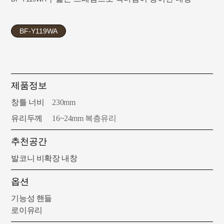
BF-Y119WA
제품정보
창틀 너비
230mm
유리두께
16~24mm 복층유리
추천공간
발코니 비확장 내창
옵션
기능성 핸들
로이유리