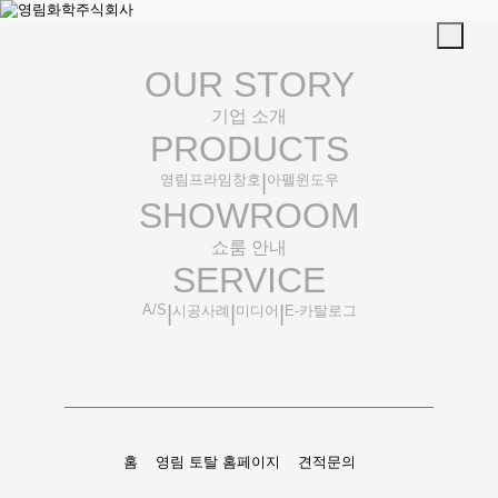
OUR
ST
O
RY
기업 소개
PR
O
DUCTS
|
영림프라임창호
아펠윈도우
SHOW
ROOM
쇼룸 안내
SERVICE
A/S
|
|
|
시공사례
미디어
E-카탈로그
홈
영림 토탈 홈페이지
견적문의