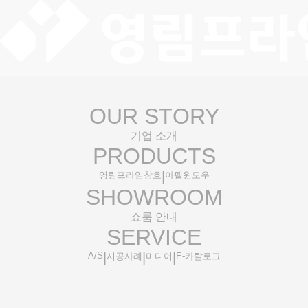
OUR
ST
O
RY
기업 소개
PR
O
DUCTS
|
영림프라임창호
아펠윈도우
SHOW
ROOM
쇼룸 안내
SERVICE
A/S
|
|
|
시공사례
미디어
E-카탈로그