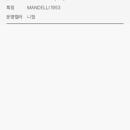
특징
MANDELLI 1953
운영컬러
니켈
주의사항
모니터 사양에 따라 실제 색상과 차이가 있을 수 있습니다. 제품 구
매전 실제 제품을 확인해 보세요.